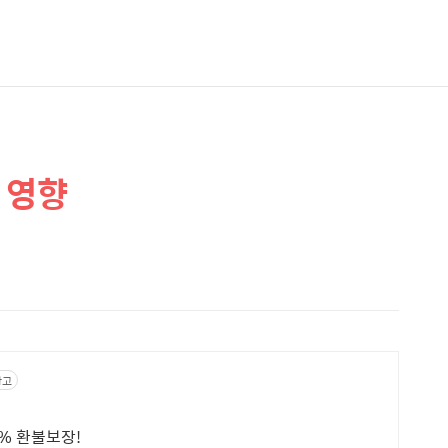
 영향
광고
0% 환불보장!