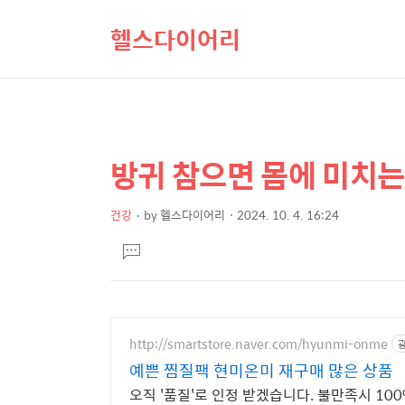
헬스다이어리
방귀 참으면 몸에 미치는
상
본
문
세
제
건강
by
헬스다이어리
2024. 10. 4. 16:24
컨
본
목
텐
댓
문
글
츠
달
기
http://smartstore.naver.com/hyunmi-onme
예쁜 찜질팩 현미온미 재구매 많은 상품
오직 '품질'로 인정 받겠습니다. 불만족시 10