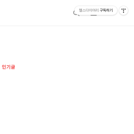
헬스다이어리
구독하기
검
메
색
뉴
추
가
인기글
정
보