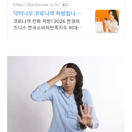
https://doctornow.co.kr
광고
닥터나우 코로나약 처방됩니다
365일 24시간 진료가능
코로나약 전화 처방! 2026 한경비
즈니스 한국소비자만족지수 비대면
진료 앱 1위