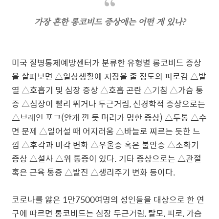
가장 흔한 롱코비드 증상에는 어떤 게 있나?
미국 질병통제예방센터가 분류한 유형별 롱코비드 증상
을 살펴보면 △일상생활에 지장을 줄 정도의 피로감 △발
열 △호흡기 및 심장 증상 △호흡 곤란 △기침 △가슴 통
증 △심장이 빨리 뛰거나 두근거림, 신경학적 증상으로는
△브레인 포그(안개 낀 듯 머리가 멍한 증상) △두통 △수
면 문제 △일어설 때 어지러움 △바늘로 찌르는 듯한 느
낌 △후각과 미각 변화 △우울증 혹은 불안증 △소화기
증상 △설사 △위 통증이 있다. 기타 증상으로는 △관절
혹은 근육 통증 △발진 △생리주기 변화 등이다.
코로나를 앓은 1만7500여명의 성인들을 대상으로 한 연
구에 따르면 롱코비드는 심장 두근거림, 탈모, 피로, 가슴