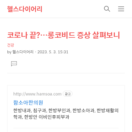
헬스다이어리
검
메
색
뉴
코로나 끝?…롱코비드 증상 살펴보니
상
본
문
세
건강
제
컨
by
헬스다이어리
2023. 5. 3. 15:31
목
본
텐
댓
문
츠
글
달
기
http://www.hamsoa.com
광고
함소아한의원
한방내과, 침구과, 한방부인과, 한방소아과, 한방재활의
학과, 한방안 이비인후피부과