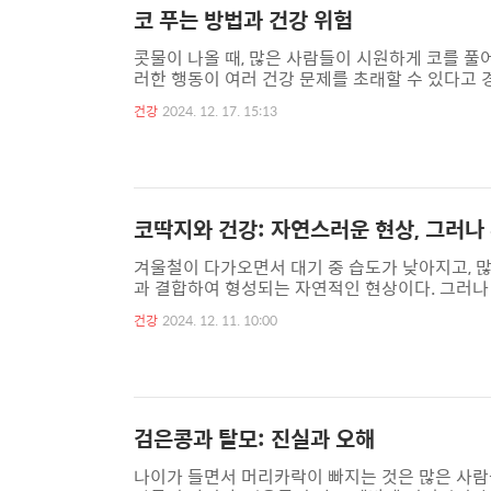
코 푸는 방법과 건강 위험
콧물이 나올 때, 많은 사람들이 시원하게 코를 풀
러한 행동이 여러 건강 문제를 초래할 수 있다고 
고막이 파열되는 경우도 발생할 수 있다.◇ 코 세
건강
2024. 12. 17. 15:13
재커리 루빈 박사는 양쪽 코를 동시에 세게 풀면 
속의 바이러스와 박테리아를 유스타키오관으로 이
주며, 압력 조절 기능을 수행하는 중요한 역할을 한
코딱지와 건강: 자연스러운 현상, 그러나
겨울철이 다가오면서 대기 중 습도가 낮아지고, 
과 결합하여 형성되는 자연적인 현상이다. 그러나
다. 코딱지가 생기는 과정은 간단하다. 콧속이 건
건강
2024. 12. 11. 10:00
으로 코딱지는 불투명한 흰색이나 옅은 노란색을 띤
붉은색의 코딱지는 코의 건조함으로 인한 출혈을 
히 거무스름한 초록색 코딱지는 위축성 비염을 나타
검은콩과 탈모: 진실과 오해
나이가 들면서 머리카락이 빠지는 것은 많은 사람