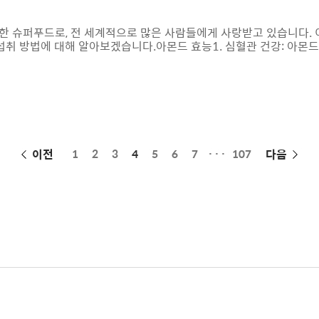
유한 슈퍼푸드로, 전 세계적으로 많은 사람들에게 사랑받고 있습니다.
섭취 방법에 대해 알아보겠습니다.​아몬드 효능​1. 심혈관 건강: 아몬
강에 도움을 줍니다. 이러한 지방산은 혈중 콜레스테롤 수치를 낮추고,
리: 아몬드는 높은 단백질과 식이섬유를 함유하고 있어 포만감을 오래 유
 간식이 될 수 있습니다.​3. 항산화 효과: 아몬드에는 비타민 E와 
움을 줍니다..
페
이전
1
2
3
4
5
6
7
···
107
다음
이
징