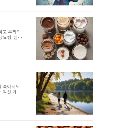
하고 우리의
당뇨병, 심혈
있다는 연구 결
라 인슐린이
은 만성 염증
상 속에서도
는 여섯 가지
순히 빠르게
지만, 일상
형에서 걷는다