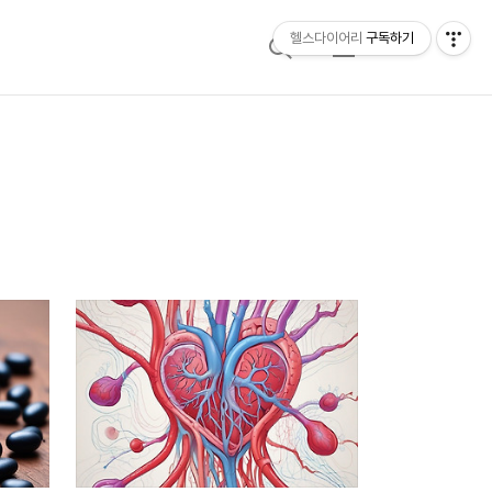
헬스다이어리
구독하기
검
메
색
뉴