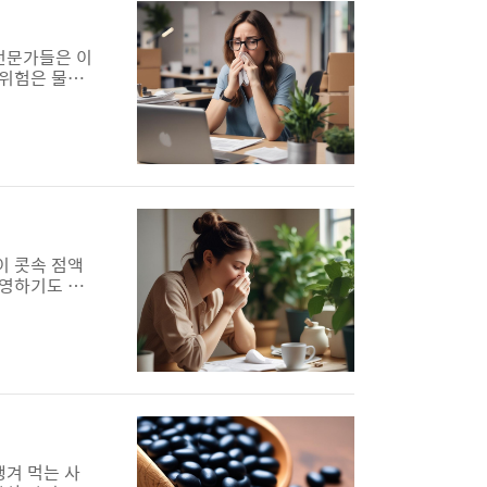
 전문가들은 이
 위험은 물론
레르기 전문의
 압력이 코
인두를 연결해
이 콧속 점액
반영하기도 한
된다. 일반적
 필요가 있다.
 만든다. 특
챙겨 먹는 사