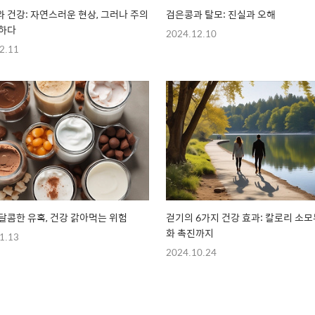
 건강: 자연스러운 현상, 그러나 주의
검은콩과 탈모: 진실과 오해
요하다
2024.12.10
2.11
달콤한 유혹, 건강 갉아먹는 위험
걷기의 6가지 건강 효과: 칼로리 소모
화 촉진까지
1.13
2024.10.24