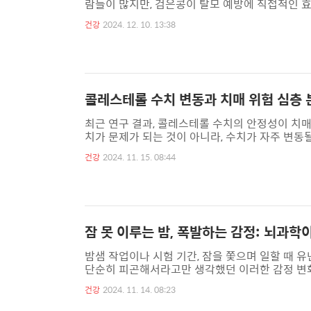
람들이 많지만, 검은콩이 탈모 예방에 직접적인 
스트로겐이 포함되어 있어 모발 건강에 도움을 줄 
건강
2024. 12. 10. 13:38
현재까지 사람을 대상으로 검은콩의 탈모 억제 효
인인 5-알파-환원효소와 디하이드로테스토스테론의
습니다. 그러나 이런 효과는 탈모가 시작되지 않은 
콜레스테롤 수치 변동과 치매 위험 심층 
최근 연구 결과, 콜레스테롤 수치의 안정성이 치
치가 문제가 되는 것이 아니라, 수치가 자주 변동
인식을 바꾸고, 치매 예방을 위한 새로운 접근 
건강
2024. 11. 15. 08:44
대한 연구 결과를 심층적으로 분석하고, 그 의미와
으로 진행된 이 연구는 6년 동안 참가자들의 콜
에 따라 참가자들을 여러 그룹으로 나누고, 각 그
잠 못 이루는 밤, 폭발하는 감정: 뇌과학
밤샘 작업이나 시험 기간, 잠을 쫓으며 일할 때 
단순히 피곤해서라고만 생각했던 이러한 감정 변화
미로운 해답을 제시한다. 연구진은 실험 참가자들
건강
2024. 11. 14. 08:23
을 측정했다. 그 결과, 피로를 느낀 참가자들은 
일부 영역에서 수면파가 관찰되었는데, 이는 자기 