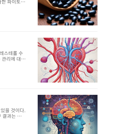
사한 파이토에
 미미합니다.
 탈모증의 원
 포함되어 있
콜레스테롤 수
롤 관리에 대한
미치는 영향에
노인들을 대상
 수치 변동성
 있을 것이다.
 결과는 흥
서 뇌의 활동
전두엽 피질의
정, 자기 통