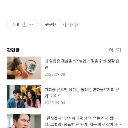
8
구독하기
관련글
더보기
내 혈압은 괜찮을까? 혈압 조절을 위한 생활 습
관
2025.09.08
커피를 끊으면 생기는 놀라운 변화들! '커피 끊
기' 가이드
2025.09.04
"괜찮겠지" 방심하다 평생 약 먹는 신세 됩니
다: 고혈압·당뇨병 전 단계, 지금 바로 잡아야