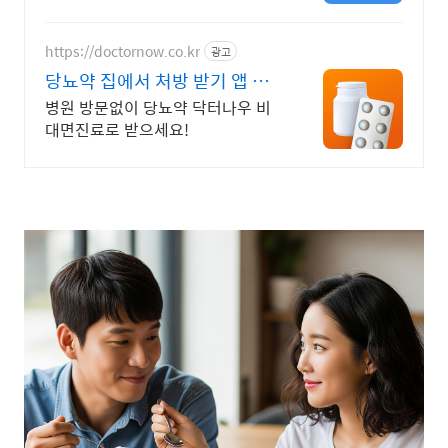
방까지 한번에!
https://doctornow.co.kr
광고
당뇨약 집에서 처방 받기 앱 다
운로드 800만 돌파!
병원 방문없이 당뇨약 닥터나우 비
대면진료로 받으세요!