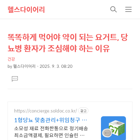
헬스다이어리
검
메
색
뉴
똑똑하게 먹어야 약이 되는 요거트, 당
상
본
문
세
뇨병 환자가 조심해야 하는 이유
제
컨
목
건강
텐
by
헬스다이어리
2025. 9. 3. 08:20
츠
본
댓
문
글
달
기
https://concierge.soldoc.co.kr/
광고
1형당뇨 맞춤관리+위임청구 복
잡한 청구 절차 ZERO
소모성 재료 전화한통으로 정기배송
최소금액결제, 필요하면 인슐린 처