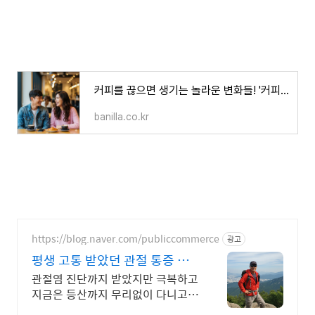
커피를 끊으면 생기는 놀라운 변화들! '커피 끊기' 가이드
banilla.co.kr
https://blog.naver.com/publiccommerce
광고
평생 고통 받았던 관절 통증 이
제는 극복했습니다.
관절염 진단까지 받았지만 극복하고
지금은 등산까지 무리없이 다니고
있습니다.