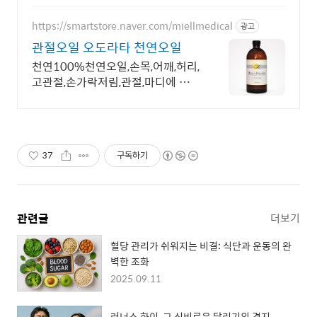
https://smartstore.naver.com/miellmedical
광고
관절오일 오도라타 천연오일
천연100%천연오일,손목,어깨,허리,
고관절,손가락저림,관절,마디에 바르
세요
37
구독하기
관련글
더보기
혈당 관리가 쉬워지는 비결: 식단과 운동의 완
벽한 조화
2025.09.11
러너스 하이, 그 신비로운 달리기의 경지