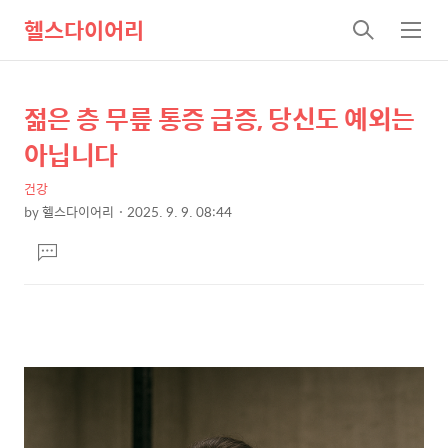
헬스다이어리
검
메
색
뉴
젊은 층 무릎 통증 급증, 당신도 예외는
상
본
문
세
아닙니다
제
컨
목
건강
텐
by
헬스다이어리
2025. 9. 9. 08:44
츠
본
댓
문
글
달
기